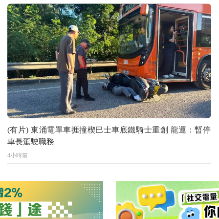
(有片) 東涌電單車捱撞楔巴士車底鐵騎士重創 龍運：暫停
車長駕駛職務
4小時前