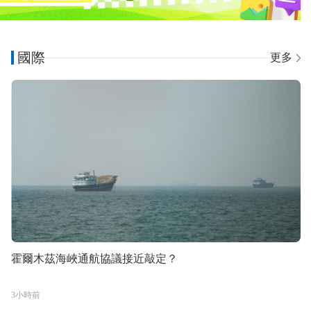
國際
更多
霍爾木茲海峽通航協議接近敲定？
3小時前