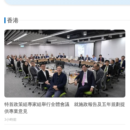
香港
特首政策組專家組舉行全體會議 就施政報告及五年規劃提
供專業意見
3小時前