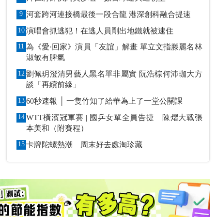
9
河套跨河連接橋最後一段合龍 港深創科融合提速
10
演唱會抓逃犯！在逃人員剛出地鐵就被逮住
11
為《愛·回家》演員「友誼」解畫 單立文指滕麗名林
淑敏有脾氣
12
劉佩玥澄清男藝人黑名單非屬實 阮浩棕何沛珈大方
談「再續前緣」
13
60秒速報 │ 一隻竹知了給華為上了一堂公關課
14
WTT橫濱冠軍賽 | 國乒女單全員告捷 陳熠大戰張
本美和（附賽程）
15
卡牌陀螺熱潮 周末好去處淘珍藏