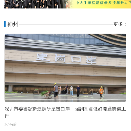
神州
更多
深圳市委書記靳磊調研皇崗口岸 強調扎實做好開通籌備工
作
3小時前