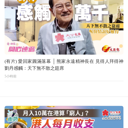
(有片) 愛回家圓滿落幕 │ 熊家永遠精神長在 見得人拜得神
劉丹感觸：天下無不散之筵席
5小時前