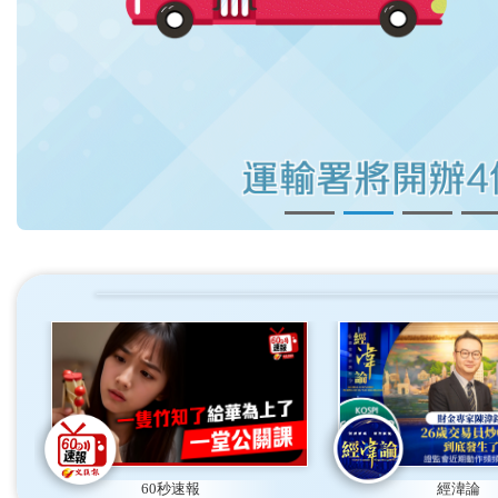
60秒速報
經湋論