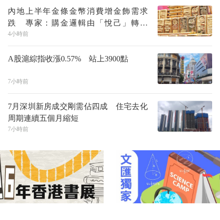
內地上半年金條金幣消費增金飾需求
跌 專家：購金邏輯由「悅己」轉向
「悅財」
4小時前
A股滬綜指收漲0.57% 站上3900點
7小時前
7月深圳新房成交剛需佔四成 住宅去化
周期連續五個月縮短
7小時前