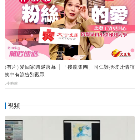
(有片) 愛回家圓滿落幕 │ 「接龍集團」同仁難捨彼此情誼
笑中有淚告別觀眾
5小時前
視頻