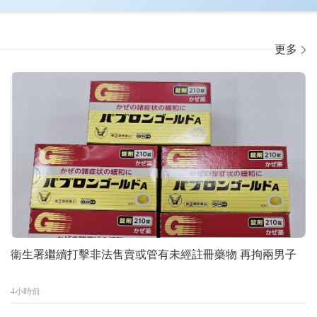
更多
衞生署繼續打擊非法售賣或管有未經註冊藥物 再拘兩男子
4小時前