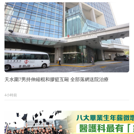
天水圍7男持伸縮棍和膠籃互毆 全部落網送院治療
4小時前