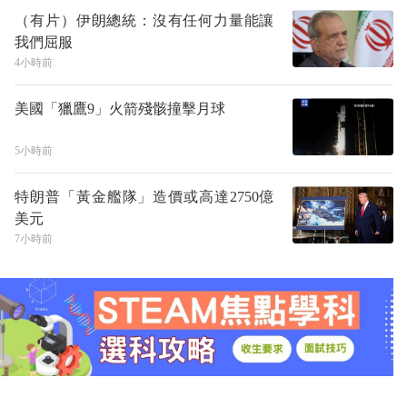
（有片）伊朗總統：沒有任何力量能讓
我們屈服
4小時前
美國「獵鷹9」火箭殘骸撞擊月球
5小時前
特朗普「黃金艦隊」造價或高達2750億
美元
7小時前