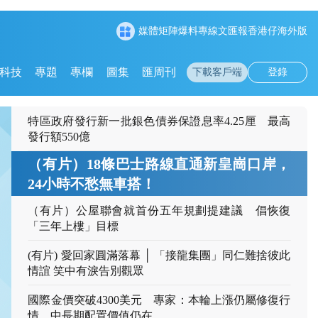
媒體矩陣
爆料專線
文匯報
香港仔
海外版
科技
專題
專欄
圖集
匯周刊
下載客戶端
登錄
特區政府發行新一批銀色債券保證息率4.25厘 最高
發行額550億
（有片）18條巴士路線直通新皇崗口岸，24小時不愁
無車搭！
（有片）公屋聯會就首份五年規劃提建
議 倡恢復「三年上樓」目標
(有片) 愛回家圓滿落幕 │ 「接龍集團」同仁難捨彼此
情誼 笑中有淚告別觀眾
國際金價突破4300美元 專家：本輪上漲仍屬修復行
情 中長期配置價值仍在