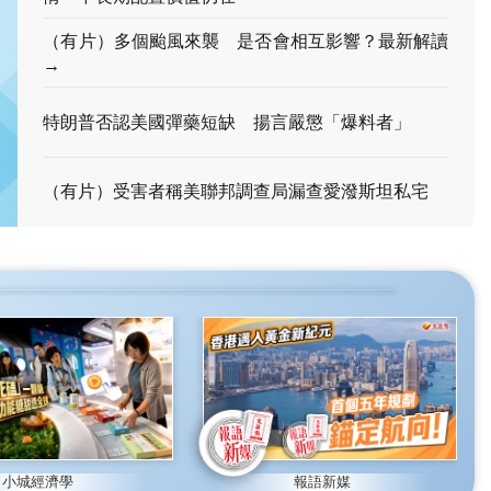
（有片）多個颱風來襲 是否會相互影響？最新解讀
→
特朗普否認美國彈藥短缺 揚言嚴懲「爆料者」
（有片）受害者稱美聯邦調查局漏查愛潑斯坦私宅
小城經濟學
報語新媒