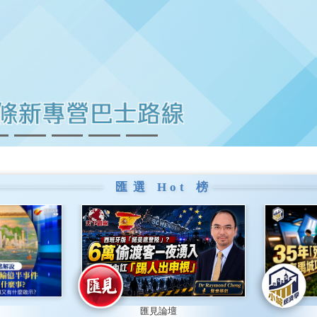
匯選
Hot
榜
匯見論壇