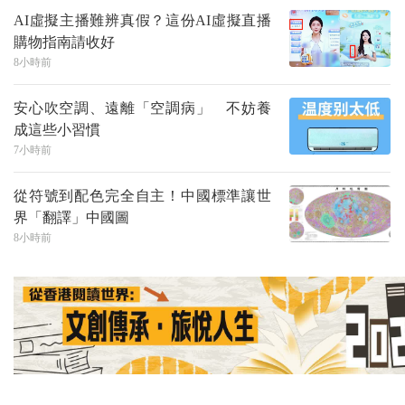
AI虛擬主播難辨真假？這份AI虛擬直播
購物指南請收好
8小時前
安心吹空調、遠離「空調病」 不妨養
成這些小習慣
7小時前
從符號到配色完全自主！中國標準讓世
界「翻譯」中國圖
8小時前