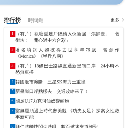
排行榜
時間鏈
更多
1
（有片）觀塘重建戶陸續入伙新居「鴻鵠臺」 舊
街坊：「開心過中六合彩」
2
著名填詞人黎彼得去世享年76歲 曾創作
《Monica》《半斤八兩》
3
（有片）18條巴士路線直通新皇崗口岸，24小時不
愁無車搭！
4
韓國股市熔斷 三星SK海力士重挫
5
新皇崗口岸點樣去 交通攻略來了！
6
國足U17力克阿仙奴響頭炮
7
當無厘頭遇上時代審美觀 《功夫女足》探索女性敘
事新可能
8
拜仁將帥快閃尖沙咀 數百球迷夾道朝聖